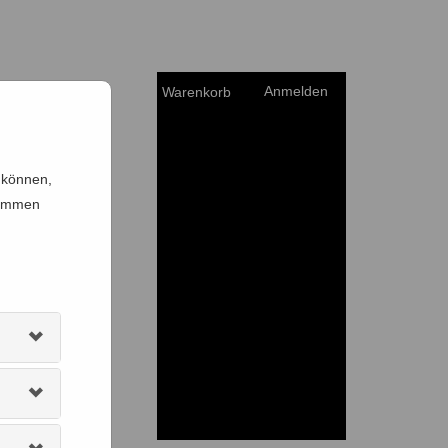
Anmelden
Warenkorb
 können,
timmen