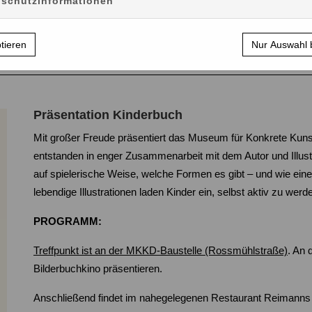
schutzinformationen
Kalender
Bücher & Grafiken
Geschenkartike
ptieren
Nur Auswahl 
Präsentation Kinderbuch
Mit großer Freude präsentiert das Museum für Konkrete Kun
entstanden in enger Zusammenarbeit mit dem Autor und Illust
auf spielerische Weise, welche Formen es gibt – und wie eine 
lebendige Illustrationen laden Kinder ein, selbst aktiv zu we
PROGRAMM:
Treffpunkt ist an der MKKD-Baustelle (Rossmühlstraße)
. An 
Bilderbuchkino präsentieren.
Anschließend findet im nahegelegenen Restaurant Reimanns e