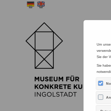
Um unser
verwende
Sie der 
Sie haben
notwendi
No
An