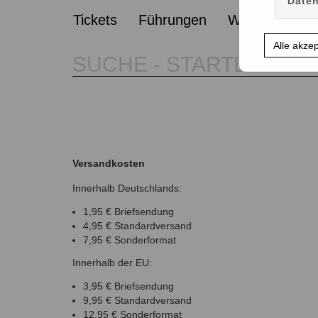
Daten
Tickets
Führungen
Workshops
Alle akze
Versandkosten
Innerhalb Deutschlands:
1,95 € Briefsendung
4,95 € Standardversand
7,95 € Sonderformat
Innerhalb der EU:
3,95 € Briefsendung
9,95 € Standardversand
12,95 € Sonderformat