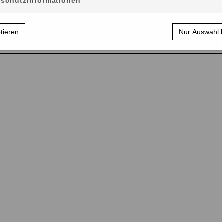
schutzinformationen
Kalender
Bücher & Grafiken
Geschenkartike
ptieren
Nur Auswahl 