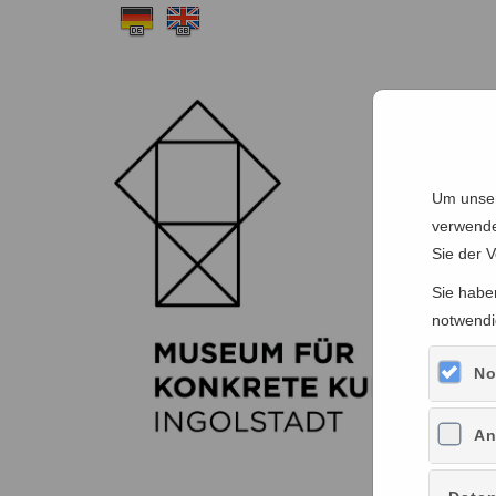
Um unser
verwende
Sie der 
Sie haben
notwendi
No
An