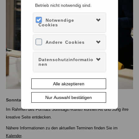
Betrieb nicht notwendig sind.
Notwendige
Cookies
Andere Cookies
Datenschutzinformatio
nen
Alle akzeptieren
Nur Auswahl bestätigen
Sonntags?Kunst!
Im Rahmen des Formats Sonntags?Kunst! können Alt und Jung ihre
kreative Seite entdecken.
Nähere Informationen zu den aktuellen Terminen finden Sie im
Kalender
.